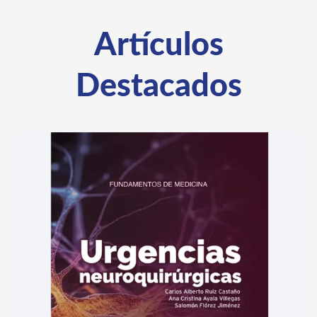
Encuentro con propósito: PAN Corporación Social
visita la CIB en busca de seguir transformando
vidas
LEER MÁS »
abril 27, 2025
No hay comentarios
« Anterior
1
3
4
5
Siguiente »
2
Artículos
Destacados