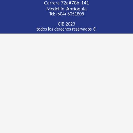
Laboratorio Especializado de Diagnóstico
Fondo Editorial
Servicios Agrícolas Especializados
SÍGUENOS EN:
Carrera 72a#78b-141
Medellín-Antioquia
Tel: (604)-6051808
CIB 2023
todos los derechos reservados ©