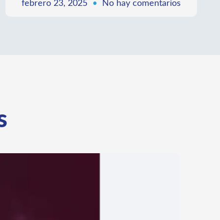
La CIB y Socya: Alianzas para la transformación
sostenible
LEER MÁS »
febrero 23, 2025
No hay comentarios