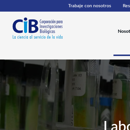
Ir
Trabaje con nosotros
Res
al
contenido
Nosot
Labo