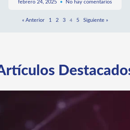
La ciencia al servicio de la vida nos impulsa a
fortalecer alianzas para el desarrollo sostenible
LEER MÁS »
febrero 24, 2025
No hay comentarios
« Anterior
1
2
3
5
Siguiente »
4