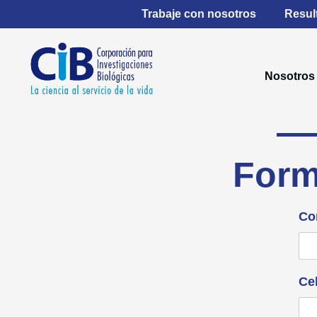
Ir
Trabaje con nosotros
Resul
al
contenido
Nosotros
Form
Co
Ce