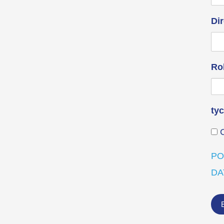
Di
Ro
ty
C
PO
DA