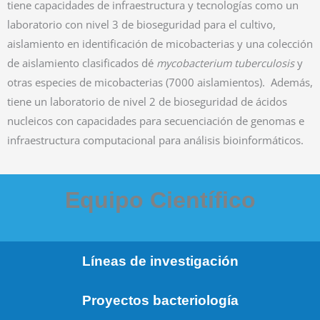
tiene capacidades de infraestructura y tecnologías como un
laboratorio con nivel 3 de bioseguridad para el cultivo,
aislamiento en identificación de micobacterias y una colección
de aislamiento clasificados dé
mycobacterium tuberculosis
y
otras especies de micobacterias (7000 aislamientos). Además,
tiene un laboratorio de nivel 2 de bioseguridad de ácidos
nucleicos con capacidades para secuenciación de genomas e
infraestructura computacional para análisis bioinformáticos.
Equipo Científico
Uriel Alonso Hurtado Páez
Luz Elena Botero Palacio
Nataly Álvarez Zuluaga
Teresa de Jesús Realpe Quintero
Jaime Alberto Robledo Restrepo
Mónica Maria Gómez Mosquera
Jeannette Mosquera Rendon
Lisandra M. Arango García
Catalina Muñoz Vahos
Ivonne Taborda P
Investigadora - MSc ciencias Básicas/Biomédicas - Doctora en
Lider de Unidad - Msc en Ciencias Medicas - doctora en
Investigador - MSc Ciencias/Biotecnología - Doctor en
Investigadora - MSc en Ciencias Naturales y Matemáticas
Investigadora - MSc Biología - Doctora en Biotecnología
Analista de Laboratorio II - MSc en Biología
Investigadora - MSc en Ciencias Médicas
Investigador - Doctor en Salud Pública
Auxiliar de laboratorio
Auxiliar enfermería
Ciencias Médicas
Ciencias Médicas
Biotecnología
Líneas de investigación
Proyectos bacteriología