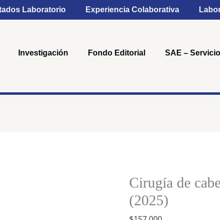
tados Laboratorio
Experiencia Colaborativa
Labor
Investigación
Fondo Editorial
SAE – Servicio
Cirugía
de
cabeza
Cirugía de cabe
y
(2025)
cuello,
$
157,000