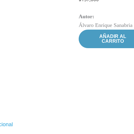
1a
Ed.
Autor:
(2025)
Álvaro Enrique Sanabria
cantidad
AÑADIR AL
CARRITO
cional