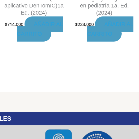
aplicativo DenTomIC)1a
en pediatría 1a. Ed.
Ed. (2024)
(2024)
AÑADIR AL
AÑADIR AL
$
714,000
$
223,000
CARRITO
CARRITO
LES