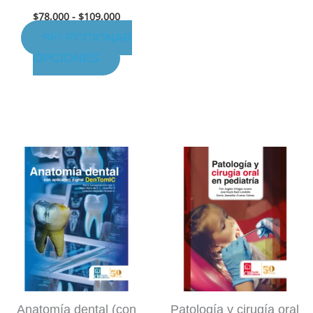
en
$
78,000
-
$
109,000
la
SELECCIONAR
página
OPCIONES
de
producto
Anatomía dental (con
Patología y cirugía oral