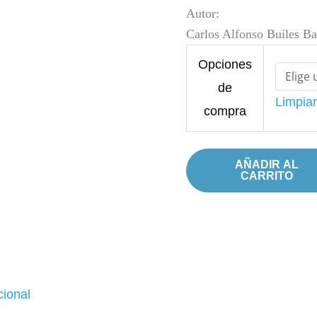
(2021)
$49,00
Autor:
cantidad
Carlos Alfonso Builes Ba
Opciones
de
Limpia
compra
AÑADIR AL
CARRITO
cional