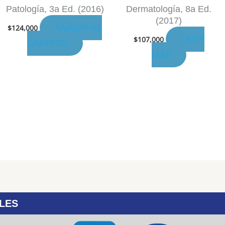
Patología, 3a Ed. (2016)
Dermatología, 8a Ed.
(2017)
AÑADIR AL
$
124,000
LEER
$
107,000
CARRITO
MÁS
LES