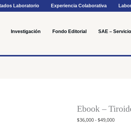
tados Laboratorio
Experiencia Colaborativa
Labor
Investigación
Fondo Editorial
SAE – Servicio
Rango
Ebook
de
-
precios
Tiroides,
Ebook – Tiroid
desde
2
$36,00
$
36,000
-
$
49,000
Ed.
hasta