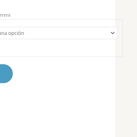
0
rrera
r