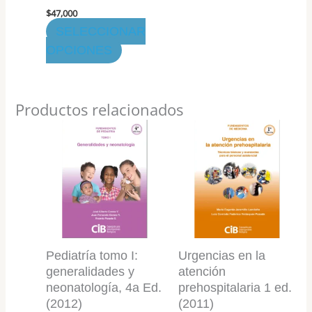
en
$
47,000
la
SELECCIONAR
página
OPCIONES
de
producto
Productos relacionados
Pediatría tomo I:
Urgencias en la
generalidades y
atención
neonatología, 4a Ed.
prehospitalaria 1 ed.
(2012)
(2011)