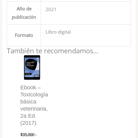
Año de
2021
publicación
Libro digital
Formato
También te recomendamos…
Rango
Este
de
producto
precios:
desde
tiene
$35,000
múltiples
hasta
Ebook –
$47,000
variantes.
Toxicología
Las
básica
veterinaria,
opciones
2a Ed.
se
(2017)
pueden
elegir
$
35,000
-