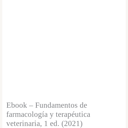
$51,000
farmacología
hasta
$74,000
y
terapéutica
veterinaria,
1
ed.
(2021)
cantidad
Ebook – Fundamentos de
farmacología y terapéutica
veterinaria, 1 ed. (2021)