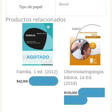
Bond
Tipo de papel
Productos relacionados
AGOTADO
Familia, 1 ed. (2012)
Otorrinolaringología
básica, 1a Ed.
LEER MÁS
$
42,000
(2018)
AÑADIR AL
$
105,000
CARRITO