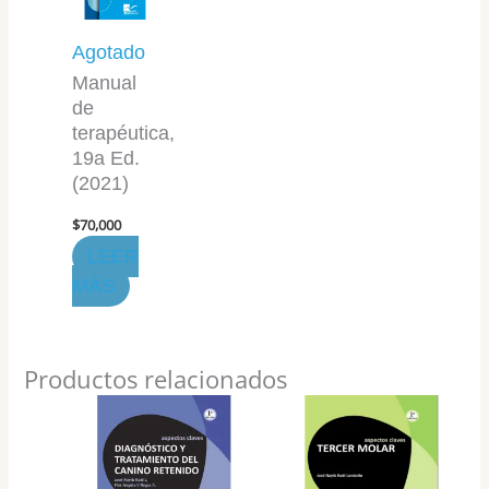
Agotado
Manual
de
terapéutica,
19a Ed.
(2021)
$
70,000
LEER
MÁS
Productos relacionados