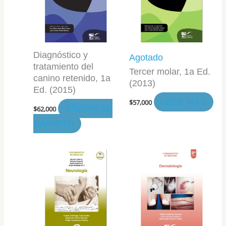
Diagnóstico y
Agotado
tratamiento del
Tercer molar, 1a Ed.
canino retenido, 1a
(2013)
Ed. (2015)
LEER MÁS
$
57,000
AÑADIR AL
$
62,000
CARRITO