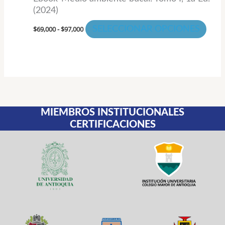
pági
(2024)
de
$
69,000
-
$
97,000
SELECCIONAR OPCIONES
prod
MIEMBROS INSTITUCIONALES
CERTIFICACIONES