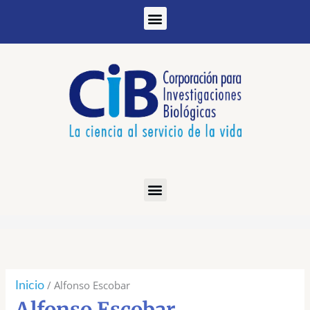
Ir
al
contenido
Ordenado
por
los
/ Alfonso Escobar
Inicio
últimos
Alfonso Escobar