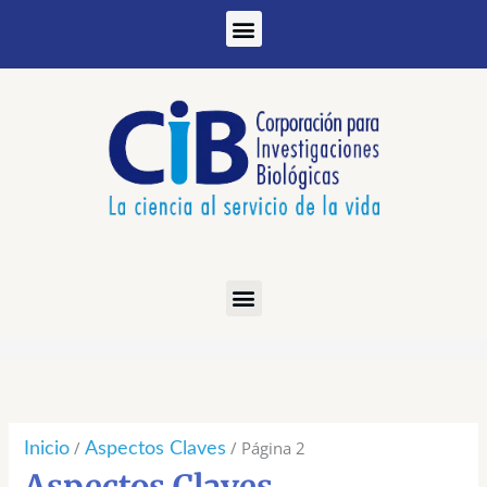
Ir
al
contenido
Ordenado
por
los
/
/ Página 2
Inicio
Aspectos Claves
últimos
Aspectos Claves