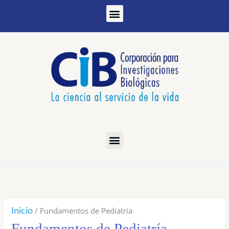
Ir
al
contenido
Ordenado
por
los
/ Fundamentos de Pediatría
Inicio
últimos
Fundamentos de Pediatría