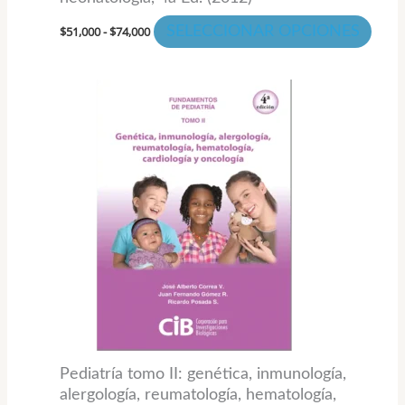
de
$
51,000
-
$
74,000
SELECCIONAR OPCIONES
prod
Pediatría tomo II: genética, inmunología,
alergología, reumatología, hematología,