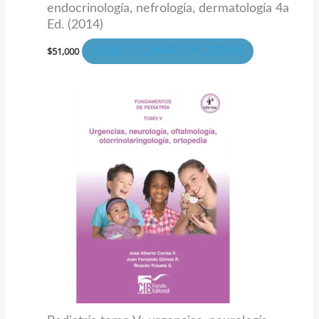
endocrinología, nefrología, dermatología 4a
de
Ed. (2014)
producto
$
51,000
SELECCIONAR OPCIONES