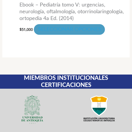
la
Ebook – Pediatría tomo V: urgencias,
página
neurología, oftalmología, otorrinolaringología,
de
ortopedia 4a Ed. (2014)
producto
$
51,000
SELECCIONAR OPCIONES
MIEMBROS INSTITUCIONALES
CERTIFICACIONES