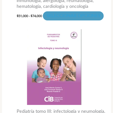
inmunología, alergología, reumatología,
de
hematología, cardiología y oncología
prod
$
51,000
-
$
74,000
SELECCIONAR OPCIONES
Pediatría tomo III: infectología y neumología,