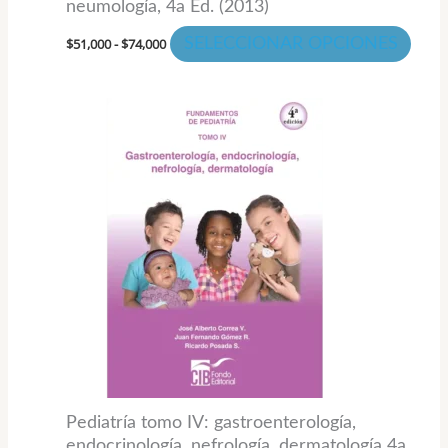
neumología, 4a Ed. (2013)
de
$
51,000
-
$
74,000
SELECCIONAR OPCIONES
prod
Pediatría tomo IV: gastroenterología,
endocrinología, nefrología, dermatología 4a