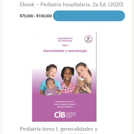
Ebook – Pediatría hospitalaria, 2a Ed. (2020)
pági
de
$
70,000
-
$
100,000
SELECCIONAR OPCIONES
pro
Pediatría tomo I: generalidades y