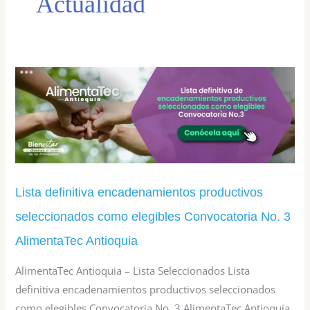
Actualidad
Lista
definitiva
encadenamientos
productivos
seleccionados
como
Lista definitiva encadenamientos productivos
elegibles
seleccionados como elegibles Convocatoria No. 3
Convocatoria
AlimentaTec Antioquia
No.
AlimentaTec Antioquia – Lista Seleccionados Lista
3
definitiva encadenamientos productivos seleccionados
AlimentaTec
como elegibles Convocatoria No. 3 AlimentaTec Antioquia