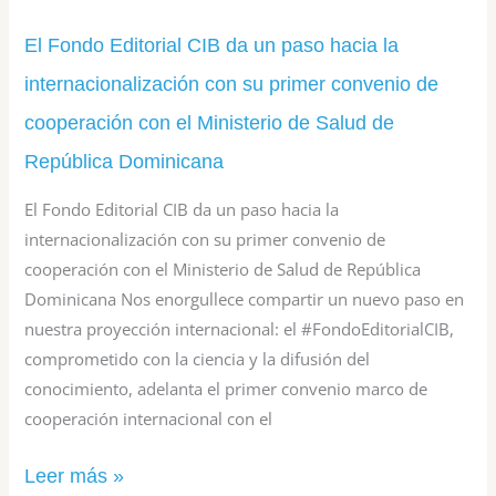
primer
convenio
El Fondo Editorial CIB da un paso hacia la
de
internacionalización con su primer convenio de
cooperación
cooperación con el Ministerio de Salud de
con
República Dominicana
el
El Fondo Editorial CIB da un paso hacia la
Ministerio
internacionalización con su primer convenio de
de
cooperación con el Ministerio de Salud de República
Dominicana Nos enorgullece compartir un nuevo paso en
Salud
nuestra proyección internacional: el #FondoEditorialCIB,
de
comprometido con la ciencia y la difusión del
República
conocimiento, adelanta el primer convenio marco de
Dominicana
cooperación internacional con el
Leer más »