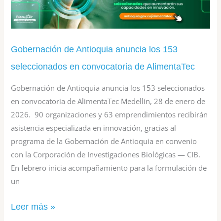
Antioquia
anuncia
los
153
Gobernación de Antioquia anuncia los 153
seleccionados
seleccionados en convocatoria de AlimentaTec
en
Gobernación de Antioquia anuncia los 153 seleccionados
convocatoria
en convocatoria de AlimentaTec Medellín, 28 de enero de
de
2026. 90 organizaciones y 63 emprendimientos recibirán
asistencia especializada en innovación, gracias al
AlimentaTec
programa de la Gobernación de Antioquia en convenio
con la Corporación de Investigaciones Biológicas — CIB.
En febrero inicia acompañamiento para la formulación de
un
Leer más »