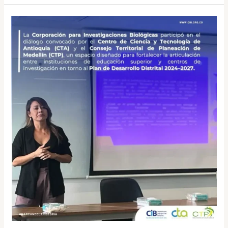
La
CIB
aporta
conocimiento
técnico
al
desarrollo
de
Medellín
desde
el
diálogo
interinstitucional