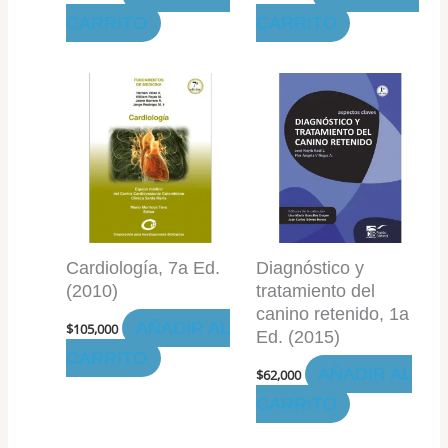
CARRITO
CARRITO
Cardiología, 7a Ed.
Diagnóstico y
(2010)
tratamiento del
canino retenido, 1a
AÑADIR AL
$
105,000
Ed. (2015)
CARRITO
AÑADIR AL
$
62,000
CARRITO