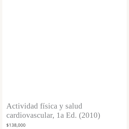
cardiovascular,
1a
Ed.
(2010)
cantidad
Actividad física y salud
cardiovascular, 1a Ed. (2010)
$
138,000