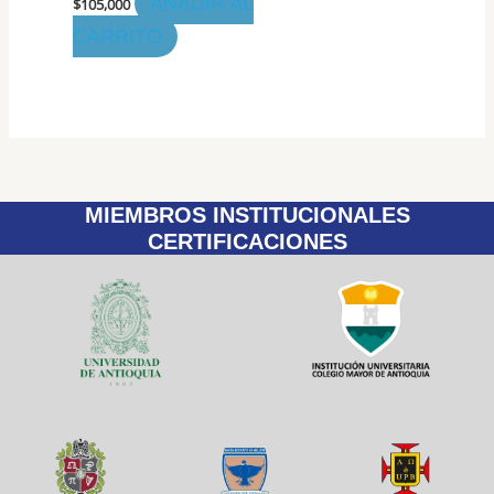
AÑADIR AL
$
105,000
CARRITO
MIEMBROS INSTITUCIONALES
CERTIFICACIONES