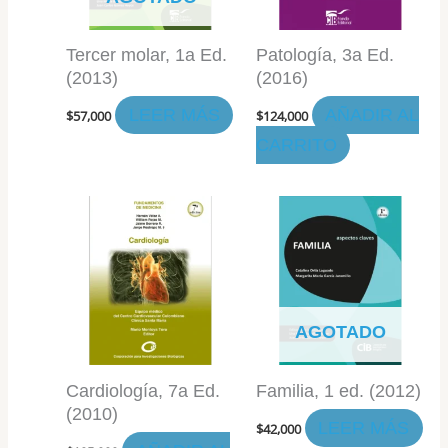
Tercer molar, 1a Ed.
Patología, 3a Ed.
(2013)
(2016)
LEER MÁS
AÑADIR AL
$
57,000
$
124,000
CARRITO
AGOTADO
Cardiología, 7a Ed.
Familia, 1 ed. (2012)
(2010)
LEER MÁS
$
42,000