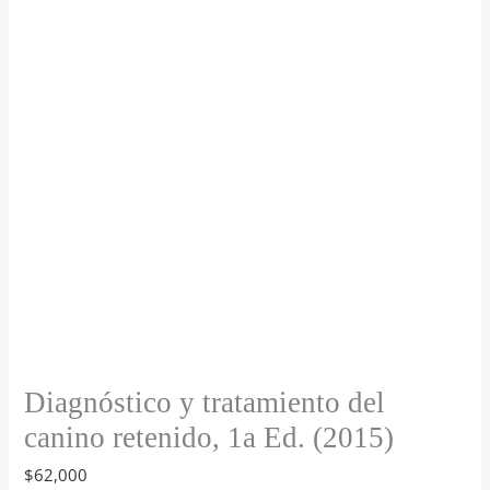
canino
retenido,
1a
Ed.
(2015)
cantidad
Diagnóstico y tratamiento del
canino retenido, 1a Ed. (2015)
$
62,000