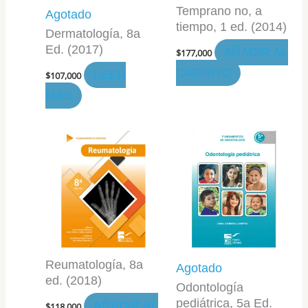
Temprano no, a
Agotado
tiempo, 1 ed. (2014)
Dermatología, 8a
Ed. (2017)
AÑADIR AL
$
177,000
CARRITO
LEER
$
107,000
MÁS
Reumatología, 8a
Agotado
ed. (2018)
Odontología
pediátrica, 5a Ed.
AÑADIR AL
$
118,000