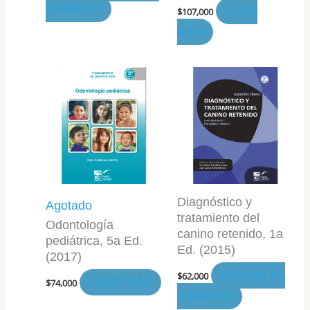
CARRITO
LEER
$
107,000
MÁS
Diagnóstico y
Agotado
tratamiento del
Odontología
canino retenido, 1a
pediátrica, 5a Ed.
Ed. (2015)
(2017)
AÑADIR AL
$
62,000
LEER MÁS
$
74,000
CARRITO