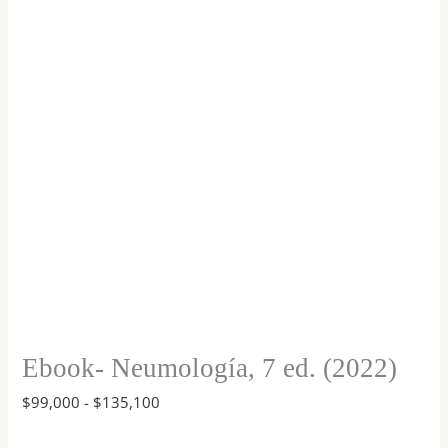
$99,000
(2022)
hasta
$135,100
cantidad
Ebook- Neumología, 7 ed. (2022)
$
99,000
-
$
135,100