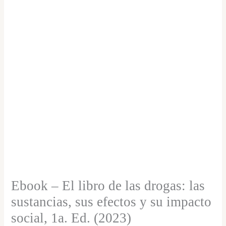
$44,000
de
hasta
$62,000
las
drogas:
las
sustancias,
sus
efectos
y
su
impacto
social,
Ebook – El libro de las drogas: las
1a.
sustancias, sus efectos y su impacto
Ed.
social, 1a. Ed. (2023)