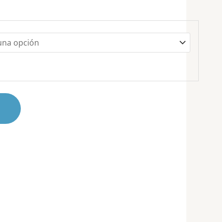
,100
r