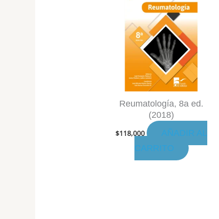
Reumatología, 8a ed.
(2018)
AÑADIR AL
$
118,000
CARRITO