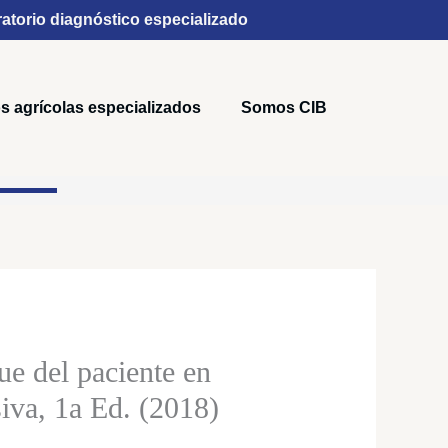
atorio diagnóstico especializado
s agrícolas especializados
Somos CIB
o
os:
e del paciente en
e
,000
iva, 1a Ed. (2018)
a