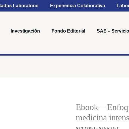
tados Laboratorio
Experiencia Colaborativa
Labor
Investigación
Fondo Editorial
SAE – Servicio
Rang
Ebook
de
-
preci
Enfoque
Ebook – Enfoqu
desd
del
$112
medicina intens
paciente
hast
$
112,000
-
$
156,100