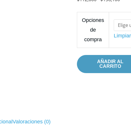
en
$156
medicina
intensiva,
Opciones
1a
de
Limpia
Ed.
compra
(2018)
cantidad
AÑADIR AL
CARRITO
cional
Valoraciones (0)