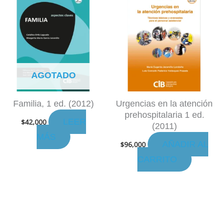
AGOTADO
Familia, 1 ed. (2012)
Urgencias en la atención
prehospitalaria 1 ed.
LEER
$
42,000
(2011)
MÁS
AÑADIR AL
$
96,000
CARRITO