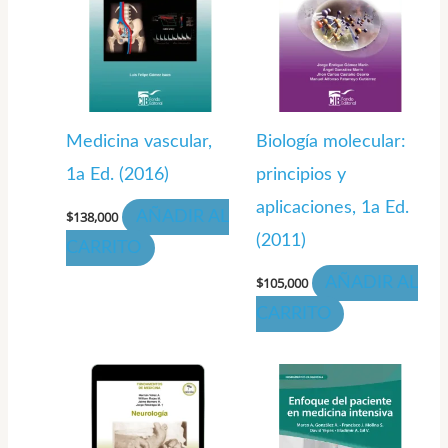
Medicina vascular,
Biología molecular:
1a Ed. (2016)
principios y
aplicaciones, 1a Ed.
$
138,000
AÑADIR AL
(2011)
CARRITO
$
105,000
AÑADIR AL
CARRITO
Rango
Este
de
producto
precios:
desde
tiene
$50,000