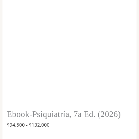
$94,500
hasta
(2026)
$132,000
cantidad
Ebook-Psiquiatría, 7a Ed. (2026)
$
94,500
-
$
132,000