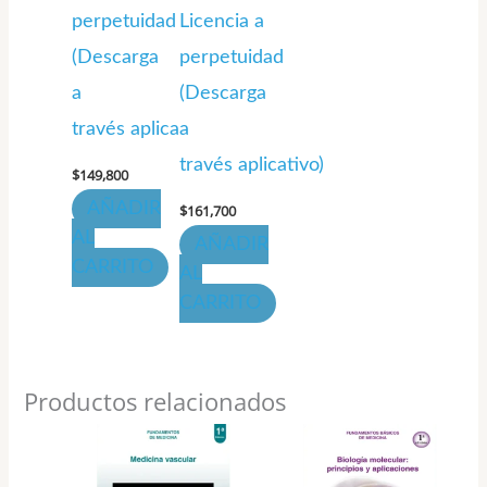
perpetuidad
Licencia a
(Descarga
perpetuidad
a
(Descarga
través aplicativo)
a
través aplicativo)
$
149,800
AÑADIR
$
161,700
AL
AÑADIR
CARRITO
AL
CARRITO
Productos relacionados