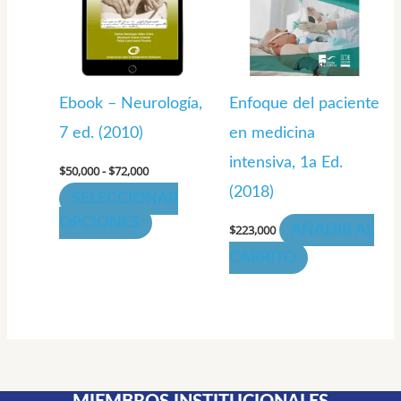
hasta
múltiples
$72,000
variantes.
Las
opciones
se
Ebook – Neurología,
Enfoque del paciente
pueden
7 ed. (2010)
en medicina
elegir
intensiva, 1a Ed.
$
50,000
-
$
72,000
en
(2018)
SELECCIONAR
la
OPCIONES
página
$
223,000
AÑADIR AL
de
CARRITO
producto