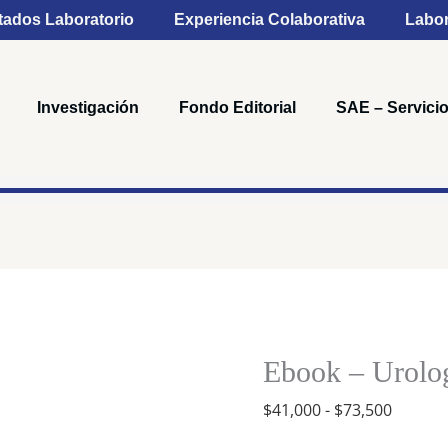
tados Laboratorio
Experiencia Colaborativa
Labor
Investigación
Fondo Editorial
SAE – Servicio
Rango
Ebook
de
-
precios
Urología,
Ebook – Urolog
desde
4a
$41,00
$
41,000
-
$
73,500
Ed.
hasta