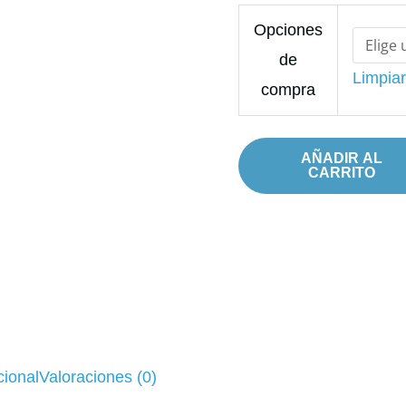
(2014)
$73,50
Opciones
cantidad
de
Limpia
compra
AÑADIR AL
CARRITO
cional
Valoraciones (0)