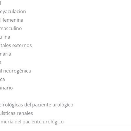
l
 eyaculación
l femenina
masculino
ulina
itales externos
naria
a
al neurogénica
íca
inario
rológícas del paciente urológíco
ísticas renales
mería del paciente urológico