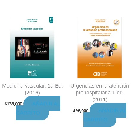
Medicina vascular, 1a Ed.
Urgencias en la atención
(2016)
prehospitalaria 1 ed.
(2011)
AÑADIR AL
$
138,000
AÑADIR AL
$
96,000
CARRITO
CARRITO