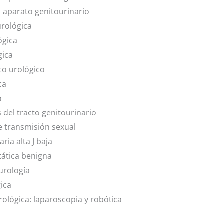
l aparato genitourinario
rológica
ógica
gica
co urológico
ca
a
 del tracto genitourinario
 transmisión sexual
ria alta J baja
tática benigna
urología
ica
rológica: laparoscopia y robótica