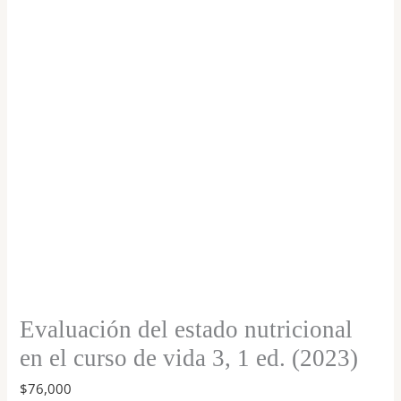
en
el
curso
de
vida
3,
1
ed.
(2023)
cantidad
Evaluación del estado nutricional
en el curso de vida 3, 1 ed. (2023)
$
76,000