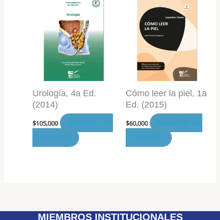
Urología, 4a Ed.
Cómo leer la piel, 1a
(2014)
Ed. (2015)
AÑADIR AL
AÑADIR AL
$
105,000
$
60,000
CARRITO
CARRITO
MIEMBROS INSTITUCIONALES