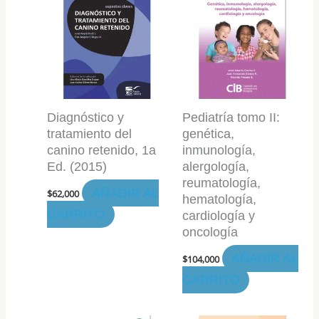
Diagnóstico y
Pediatría tomo II:
tratamiento del
genética,
canino retenido, 1a
inmunología,
Ed. (2015)
alergología,
reumatología,
AÑADIR AL
$
62,000
hematología,
CARRITO
cardiología y
oncología
AÑADIR AL
$
104,000
CARRITO