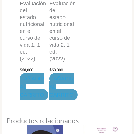
Evaluación
Evaluación
del
del
estado
estado
nutricional
nutricional
en el
en el
curso de
curso de
vida 1, 1
vida 2, 1
ed.
ed.
(2022)
(2022)
$
68,000
$
68,000
AÑADIR
AÑADIR
AL
AL
CARRITO
CARRITO
Productos relacionados