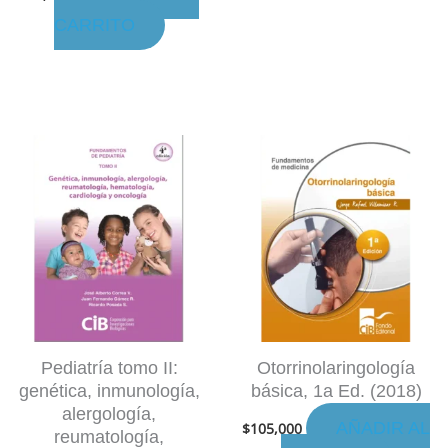
CARRITO
Pediatría tomo II:
Otorrinolaringología
genética, inmunología,
básica, 1a Ed. (2018)
alergología,
AÑADIR AL
$
105,000
reumatología,