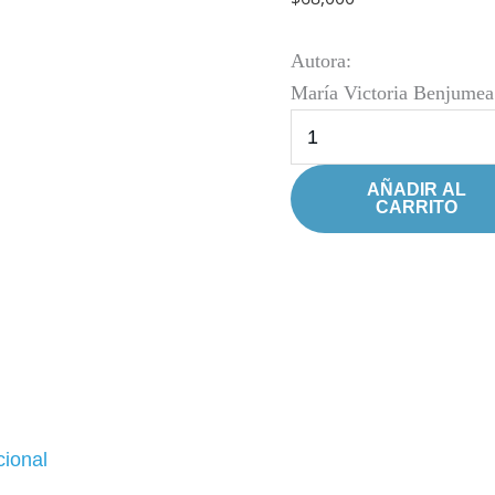
el
curso
Autora:
de
María Victoria Benjume
vida
1,
1
AÑADIR AL
CARRITO
ed.
(2022)
cantidad
cional