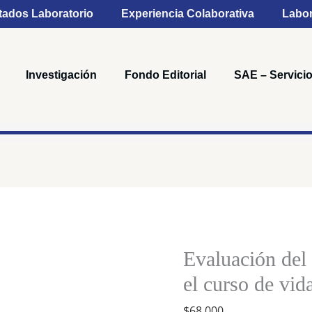
tados Laboratorio
Experiencia Colaborativa
Labor
Investigación
Fondo Editorial
SAE – Servicio
Evaluación
del
estado
Evaluación del 
nutricional
el curso de vid
en
$
68,000