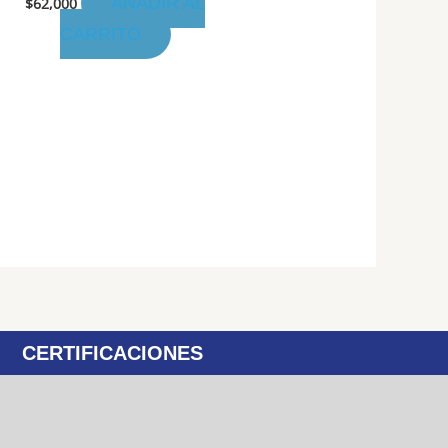
AÑADIR AL
$
62,000
CARRITO
CERTIFICACIONES