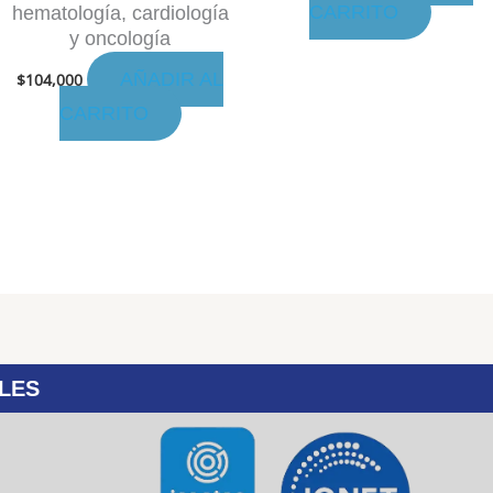
CARRITO
hematología, cardiología
y oncología
AÑADIR AL
$
104,000
CARRITO
LES