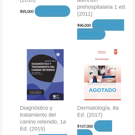
prehospitalaria 1 ed.
LEER MÁS
$
95,000
(2011)
AÑADIR AL
$
96,000
CARRITO
AGOTADO
Diagnóstico y
Dermatología, 8a
tratamiento del
Ed. (2017)
canino retenido, 1a
LEER
$
107,000
Ed. (2015)