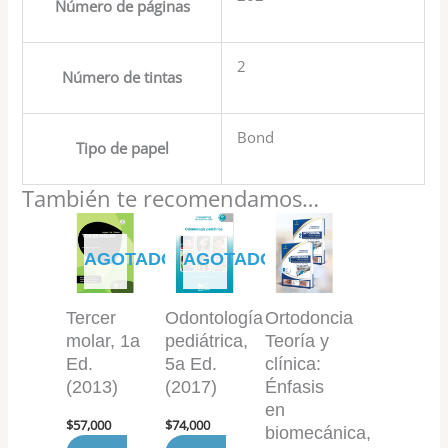
Número de páginas
2
Número de tintas
Bond
Tipo de papel
También te recomendamos…
AGOTADO
AGOTADO
Tercer
Odontología
Ortodoncia
molar, 1a
pediátrica,
Teoría y
Ed.
5a Ed.
clínica:
(2013)
(2017)
Énfasis
en
$
57,000
$
74,000
biomecánica,