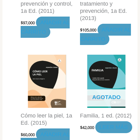
prevención y control,
tratamiento y
1a Ed. (2011)
prevención, 1a Ed.
(2013)
AÑADIR AL
$
97,000
AÑADIR AL
$
105,000
CARRITO
CARRITO
AGOTADO
Cómo leer la piel, 1a
Familia, 1 ed. (2012)
Ed. (2015)
LEER MÁS
$
42,000
AÑADIR AL
$
60,000