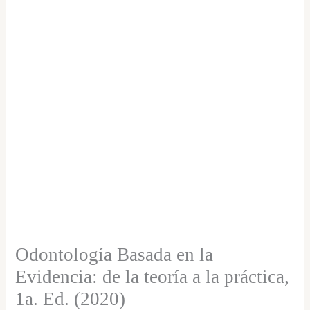
Evidencia:
de
la
teoría
a
la
práctica,
1a.
Ed.
(2020)
cantidad
Odontología Basada en la
Evidencia: de la teoría a la práctica,
1a. Ed. (2020)