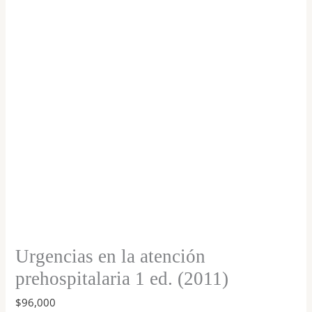
prehospitalaria
1
ed.
(2011)
cantidad
Urgencias en la atención
prehospitalaria 1 ed. (2011)
$
96,000