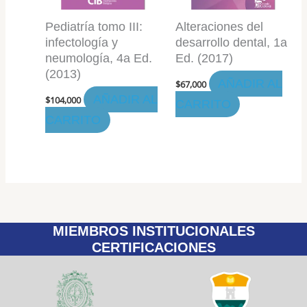
Pediatría tomo III:
Alteraciones del
infectología y
desarrollo dental, 1a
neumología, 4a Ed.
Ed. (2017)
(2013)
AÑADIR AL
$
67,000
AÑADIR AL
$
104,000
CARRITO
CARRITO
MIEMBROS INSTITUCIONALES
CERTIFICACIONES