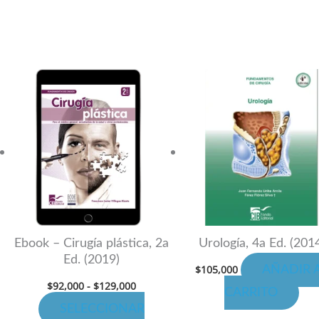
Rango
Este
de
producto
precios:
desde
tiene
$92,000
hasta
múltiples
$129,000
variantes.
Las
opciones
se
pueden
Ebook – Cirugía plástica, 2a
Urología, 4a Ed. (201
Ed. (2019)
elegir
$
105,000
AÑADIR 
en
$
92,000
-
$
129,000
CARRITO
la
SELECCIONAR