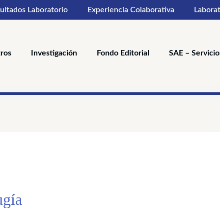
ultados Laboratorio
Experiencia Colaborativa
Laborat
ros
Investigación
Fondo Editorial
SAE – Servicio
do
ugía