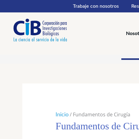
Ir
Trabaje con nosotros
Res
al
contenido
Nosot
Ordena
por
los
últimos
/ Fundamentos de Cirugía
Inicio
Fundamentos de Cir