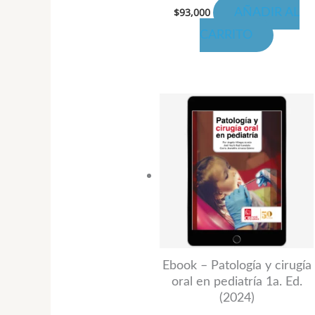
$
93,000
AÑADIR AL
CARRITO
Rango
Este
de
produ
precio
desde
tiene
$110,0
hasta
múltip
$154,0
variant
Las
opcion
se
puede
Ebook – Patología y cirugía
oral en pediatría 1a. Ed.
elegir
(2024)
en