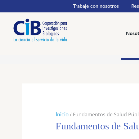
Ir
Trabaje con nosotros
Res
al
contenido
Nosot
Orden
por
los
último
/ Fundamentos de Salud Públ
Inicio
Fundamentos de Salu