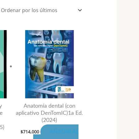
ngo
te
oducto
cios:
sde
ene
,000
ta
ltiples
,000
riantes.
s
ciones
eden
y
Anatomía dental (con
e
aplicativo DenTomIC)1a Ed.
gir
(2024)
5)
$
714,000
AÑADIR AL