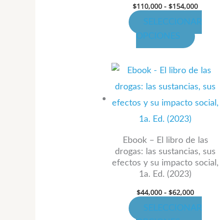
$
110,000
-
$
154,000
la
página
SELECCIONAR
de
OPCIONES
produ
Rango
Este
de
produ
precios:
desde
tiene
$44,000
hasta
múltip
$62,000
variant
Las
Ebook – El libro de las
drogas: las sustancias, sus
opcion
efectos y su impacto social,
se
1a. Ed. (2023)
puede
$
44,000
-
$
62,000
elegir
SELECCIONAR
en