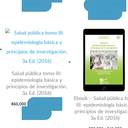
la
CARRITO
SELECCIONAR
pá
OPCIONES
de
cto
pr
Ra
Es
de
cto
pr
pre
de
ti
$28
has
les
mú
$41
es.
va
La
Salud pública tomo III:
epidemiología básica y
es
op
principios de investigación,
se
3a Ed. (2016)
n
pu
Ebook – Salud pública 
$
60,000
AÑADIR AL
III: epidemiología básic
ele
principios de investigac
CARRITO
en
3a Ed. (2016)
la