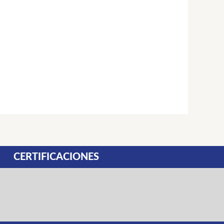
gina
oducto
CERTIFICACIONES