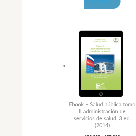
OPCIONES
la
página
de
produ
Rango
Este
de
produ
precios:
desde
tiene
$26,000
hasta
múltip
$37,000
variant
Las
opcion
se
puede
Ebook – Salud pública tomo
II administración de
elegir
servicios de salud, 3 ed.
en
(2014)
la