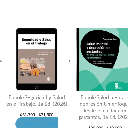
Rango
Ra
Este
Es
de
de
producto
pr
precios:
pre
desde
de
tiene
ti
$51,300
$29
hasta
has
múltiples
mú
$71,300
$39
variantes.
va
Las
La
opciones
op
se
se
pueden
pu
Ebook-Seguridad y Salud
Ebook-Salud mental 
en el Trabajo, 1a Ed. (2026)
depresión Un enfoqu
elegir
ele
desde el cuidado en
en
en
$
51,300
-
$
71,300
gestantes, 1a Ed. (202
la
la
SELECCIONAR
$
29,000
-
$
39,000