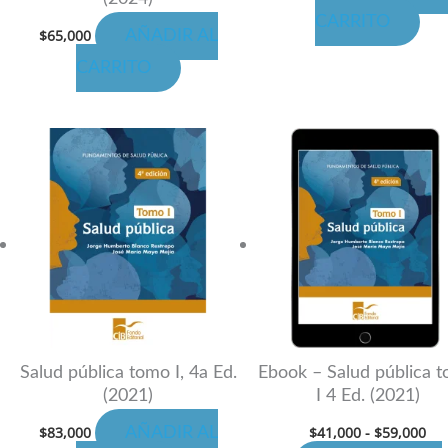
CARRITO
$
65,000
AÑADIR AL
CARRITO
cto
Ra
Es
de
cto
pr
pre
de
ti
$41
has
les
mú
$59
es.
va
La
es
op
se
n
pu
Salud pública tomo I, 4a Ed.
Ebook – Salud pública 
(2021)
I 4 Ed. (2021)
ele
en
$
83,000
$
41,000
-
$
59,000
AÑADIR AL