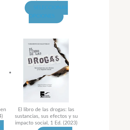
gina
página
SELECCIONAR
de
OPCIONES
oducto
producto
 en
El libro de las drogas: las
4)
sustancias, sus efectos y su
impacto social, 1 Ed. (2023)
AL