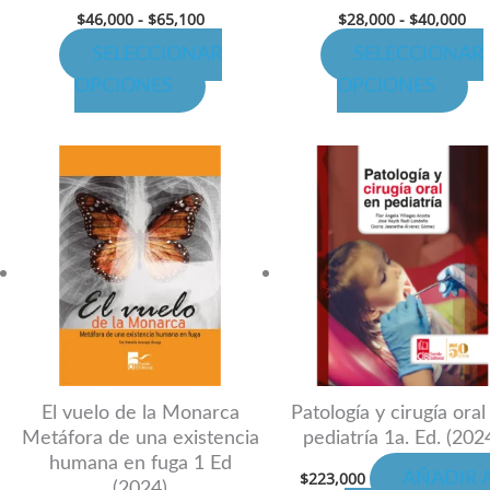
$
46,000
-
$
65,100
$
28,000
-
$
40,000
página
pá
SELECCIONAR
SELECCIONAR
de
de
OPCIONES
OPCIONES
producto
pr
cto
s:
00
les
00
es.
es
n
El vuelo de la Monarca
Patología y cirugía oral
Metáfora de una existencia
pediatría 1a. Ed. (202
humana en fuga 1 Ed
$
223,000
AÑADIR 
(2024)