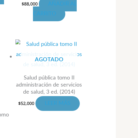
$
88,000
AÑADIR AL
CARRITO
ngo
te
oducto
cios:
sde
AGOTADO
ene
,000
ta
ltiples
,000
Salud pública tomo II
riantes.
administración de servicios
s
de salud, 3 ed. (2014)
ciones
$
52,000
LEER MÁS
eden
tomo
gir