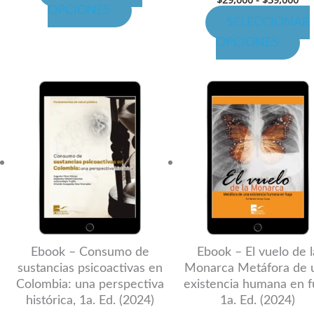
página
pá
OPCIONES
SELECCIONAR
de
de
OPCIONES
producto
pr
Rango
Ra
Este
Es
de
de
producto
pr
precios:
pre
desde
de
tiene
ti
$46,000
$28
hasta
has
múltiples
mú
$65,100
$40
variantes.
va
Las
La
opciones
op
se
se
pueden
pu
Ebook – Consumo de
Ebook – El vuelo de l
sustancias psicoactivas en
Monarca Metáfora de 
elegir
ele
Colombia: una perspectiva
existencia humana en f
en
en
histórica, 1a. Ed. (2024)
1a. Ed. (2024)
la
la