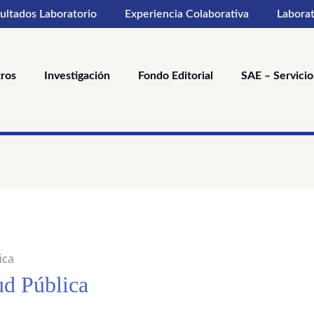
ultados Laboratorio
Experiencia Colaborativa
Laborat
ros
Investigación
Fondo Editorial
SAE – Servicio
ado
s
ica
d Pública