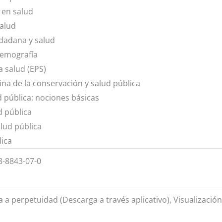
 en salud
alud
udadana y salud
demografía
a salud (EPS)
na de la conservación y salud pública
 pública: nociones básicas
d pública
alud pública
lica
8-8843-07-0
a a perpetuidad (Descarga a través aplicativo), Visualizació