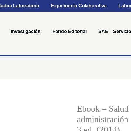
tados Laboratorio
Experiencia Colaborativa
Labor
Investigación
Fondo Editorial
SAE – Servicio
Rango
Ebook
de
-
precios
Salud
Ebook – Salud 
desde
pública
$26,00
administración 
tomo
hasta
3 ed. (2014)