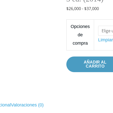
II
$37,00
$
26,000
-
$
37,000
administración
de
servicios
Opciones
de
de
Limpia
salud,
compra
3
ed.
AÑADIR AL
CARRITO
(2014)
cantidad
cional
Valoraciones (0)