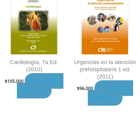
Cardiología, 7a Ed.
Urgencias en la atención
(2010)
prehospitalaria 1 ed.
(2011)
AÑADIR AL
$
105,000
AÑADIR AL
$
96,000
CARRITO
CARRITO