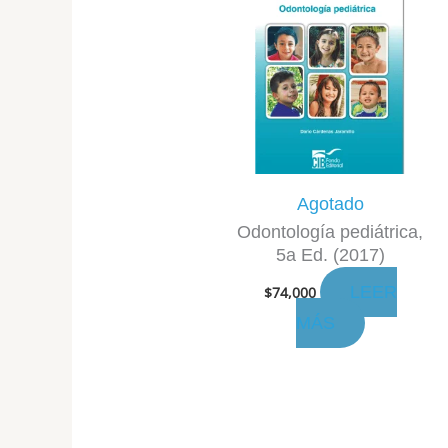
Agotado
Odontología pediátrica,
5a Ed. (2017)
LEER
$
74,000
MÁS