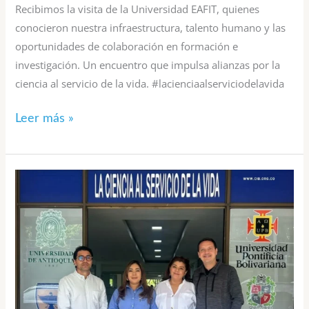
Recibimos la visita de la Universidad EAFIT, quienes
conocieron nuestra infraestructura, talento humano y las
oportunidades de colaboración en formación e
investigación. Un encuentro que impulsa alianzas por la
ciencia al servicio de la vida. #lacienciaalserviciodelavida
Leer más »
Recibimos
a
la
dirección
general
del