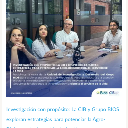
propósito:
La
CIB
y
Grupo
BIOS
exploran
estrategias
para
potenciar
la
Agro-
Investigación con propósito: La CIB y Grupo BIOS
Bioindustria
exploran estrategias para potenciar la Agro-
al