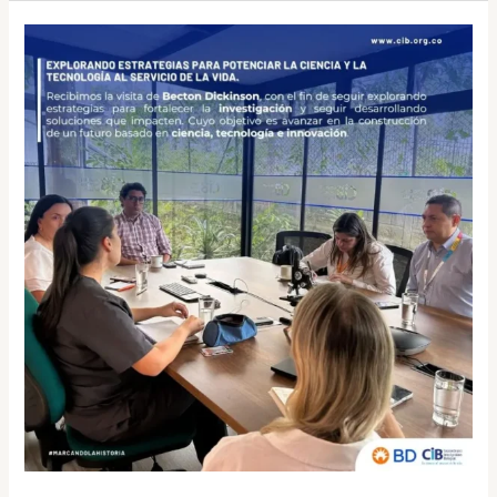
Explorando
estrategias
para
potenciar
la
ciencia
y
la
tecnología
al
servicio
de
la