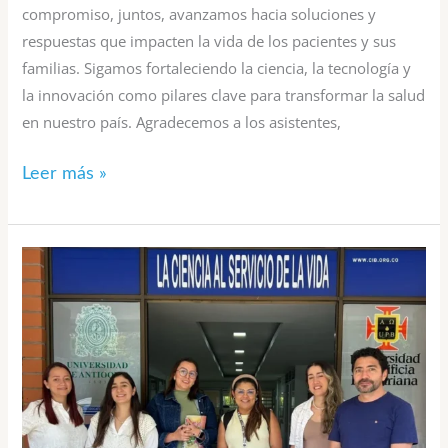
compromiso, juntos, avanzamos hacia soluciones y
respuestas que impacten la vida de los pacientes y sus
familias. Sigamos fortaleciendo la ciencia, la tecnología y
la innovación como pilares clave para transformar la salud
en nuestro país. Agradecemos a los asistentes,
Leer más »
Fortaleciendo
alianzas
para
el
desarrollo
de