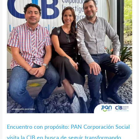
con
propósito:
PAN
Corporación
Social
visita
la
CIB
en
busca
de
seguir
transformando
Encuentro con propósito: PAN Corporación Social
vidas
visita la CIB en busca de seguir transformando