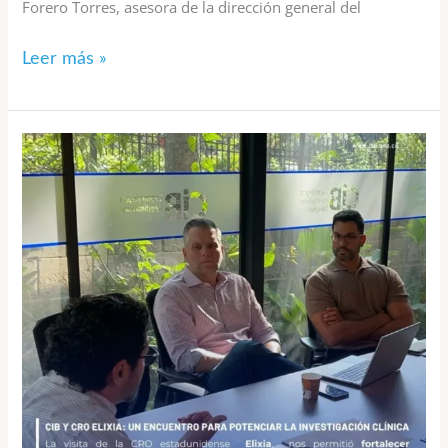
Forero Torres, asesora de la dirección general del
Leer más »
CIB
y
CRO
Elixia:
Un
encuentro
para
potenciar
la
investigación