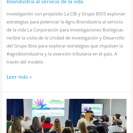
Bioindustria al servicio de la vida
servicio
Investigación con propósito La CIB y Grupo BIOS exploran
de
estrategias para potenciar la Agro-Bioindustria al servicio
la
de la vida La Corporación para Investigaciones Biológicas
recibió la visita de la Unidad de Investigación y Desarrollo
vida
del Grupo Bios para explorar estrategias que impulsen la
#agrobioindustria y la exención tributaria en el país. A
través del modelo
Leer más »
¡Gracias
por
ser
parte