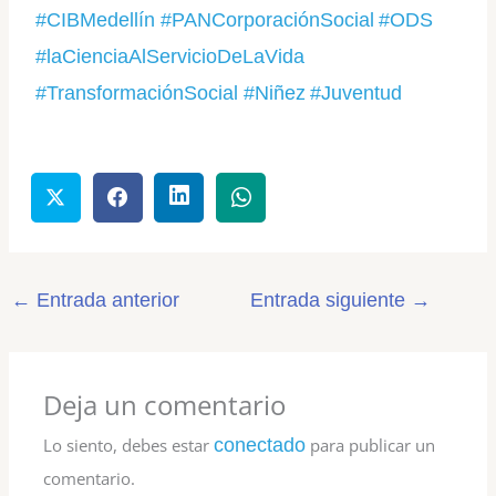
#
CIBMedellín
#
PANCorporaciónSocial
#
ODS
#
laCienciaAlServicioDeLaVida
#
TransformaciónSocial
#
Niñez
#
Juventud
←
Entrada anterior
Entrada siguiente
→
Deja un comentario
Lo siento, debes estar
conectado
para publicar un
comentario.