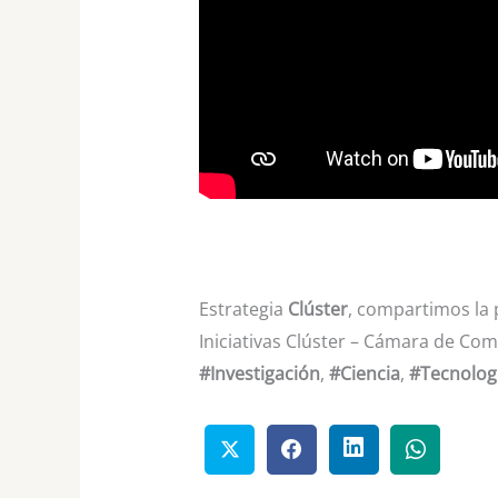
Estrategia
Clúster
, compartimos la p
Iniciativas Clúster – Cámara de Com
#Investigación
,
#Ciencia
,
#Tecnolog