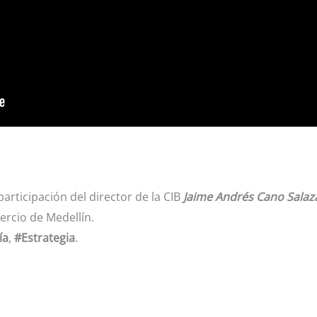
articipación del director de la CIB
Jaime Andrés Cano Salaz
ercio de Medellín.
ía
,
#Estrategia
.