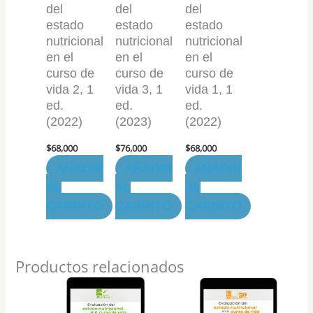
del
del
del
estado
estado
estado
nutricional
nutricional
nutricional
en el
en el
en el
curso de
curso de
curso de
vida 2, 1
vida 3, 1
vida 1, 1
ed.
ed.
ed.
(2022)
(2023)
(2022)
$
68,000
$
76,000
$
68,000
AÑADIR
AÑADIR
AÑADIR
AL
AL
AL
CARRITO
CARRITO
CARRITO
Productos relacionados
Rango
Rango
Este
Este
de
de
producto
producto
precios:
precios: