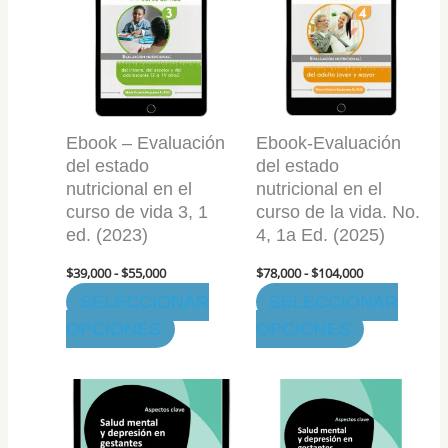
desde
desde
tiene
tiene
$39,000
$78,000
hasta
múltiples
hasta
múltiples
$55,000
$104,000
variantes.
variantes.
Las
Las
opciones
opciones
Ebook – Evaluación
Ebook-Evaluación
se
se
del estado
del estado
pueden
pueden
nutricional en el
nutricional en el
elegir
elegir
curso de vida 3, 1
curso de la vida. No.
en
en
ed. (2023)
4, 1a Ed. (2025)
la
la
$
39,000
-
$
55,000
$
78,000
-
$
104,000
página
página
SELECCIONAR
SELECCIONAR
de
de
OPCIONES
OPCIONES
producto
producto
Rango
Este
de
producto
precios:
desde
tiene