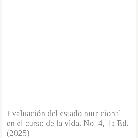
en
el
curso
de
la
vida.
No.
4,
1a
Ed.
(2025)
Evaluación del estado nutricional
cantidad
en el curso de la vida. No. 4, 1a Ed.
(2025)