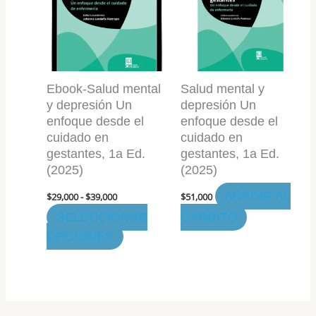
$29,000
hasta
múltiples
$39,000
variantes.
Las
opciones
Ebook-Salud mental
Salud mental y
se
y depresión Un
depresión Un
pueden
enfoque desde el
enfoque desde el
elegir
cuidado en
cuidado en
en
gestantes, 1a Ed.
gestantes, 1a Ed.
la
(2025)
(2025)
página
AÑADIR AL
$
29,000
-
$
39,000
$
51,000
de
SELECCIONAR
CARRITO
producto
OPCIONES