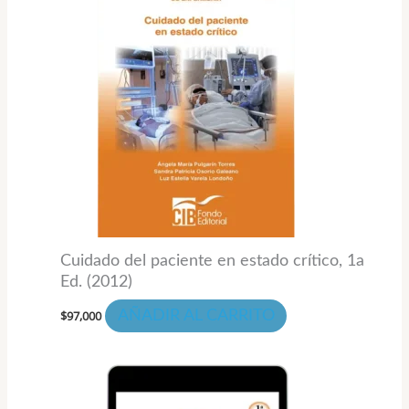
Cuidado del paciente en estado crítico, 1a
Ed. (2012)
$
97,000
AÑADIR AL CARRITO
Rango
Este
de
prod
precios: