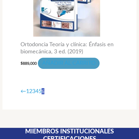
Ortodoncia Teoría y clínica: Énfasis en
biomecánica, 3 ed. (2019)
$
889,000
AÑADIR AL CARRITO
6
←
1
2
3
4
5
MIEMBROS INSTITUCIONALES
CERTIFICACIONES