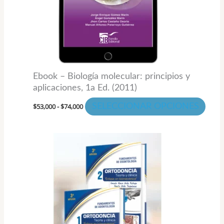
opci
se
pued
elegi
en
la
Ebook – Biología molecular: principios y
pági
aplicaciones, 1a Ed. (2011)
de
$
53,000
-
$
74,000
SELECCIONAR OPCIONES
prod