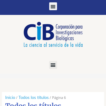
Ir
al
contenido
Ordenado
por
los
/
/ Página 6
Inicio
Todos los títulos
últimos
Todos los títulos