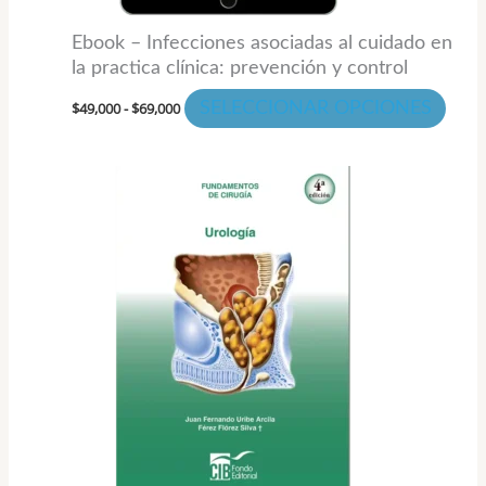
la
Ebook – Infecciones asociadas al cuidado en
pági
la practica clínica: prevención y control
de
$
49,000
-
$
69,000
SELECCIONAR OPCIONES
prod