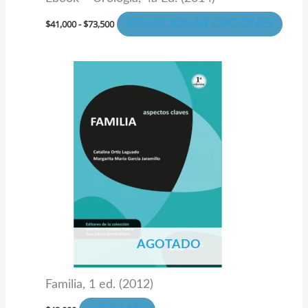
pági
de
$
41,000
-
$
73,500
SELECCIONAR OPCIONES
prod
AGOTADO
Familia, 1 ed. (2012)