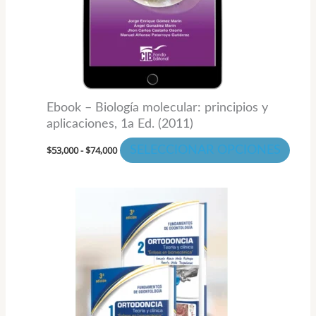
opci
se
pued
elegi
en
la
Ebook – Biología molecular: principios y
pági
aplicaciones, 1a Ed. (2011)
de
$
53,000
-
$
74,000
SELECCIONAR OPCIONES
prod