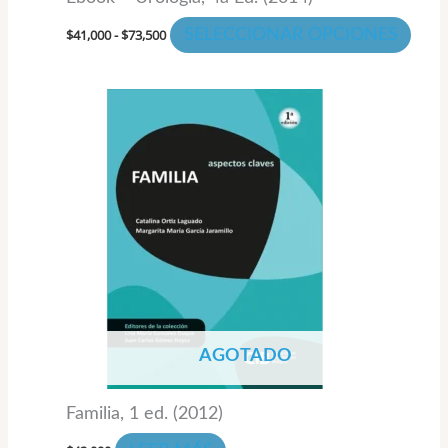
pági
de
$
41,000
-
$
73,500
SELECCIONAR OPCIONES
prod
AGOTADO
Familia, 1 ed. (2012)