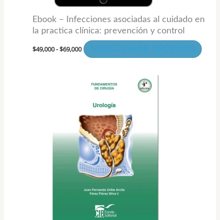
la
Ebook – Infecciones asociadas al cuidado en
pági
la practica clínica: prevención y control
de
$
49,000
-
$
69,000
SELECCIONAR OPCIONES
prod