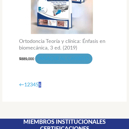
Ortodoncia Teoría y clínica: Énfasis en
biomecánica, 3 ed. (2019)
$
889,000
AÑADIR AL CARRITO
6
←
1
2
3
4
5
MIEMBROS INSTITUCIONALES
CERTIFICACIONES