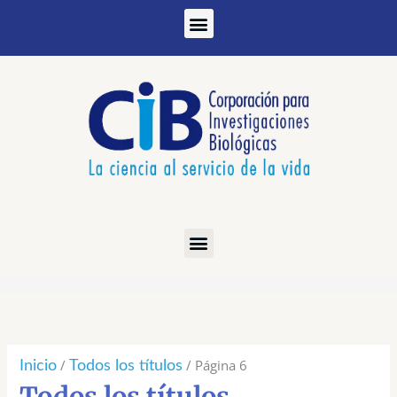
Ir
al
contenido
Ordenado
por
los
/
/ Página 6
Inicio
Todos los títulos
últimos
Todos los títulos