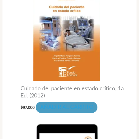
Cuidado del paciente en estado crítico, 1a
Ed. (2012)
$
97,000
AÑADIR AL CARRITO
Rango
Este
de
prod
precios: