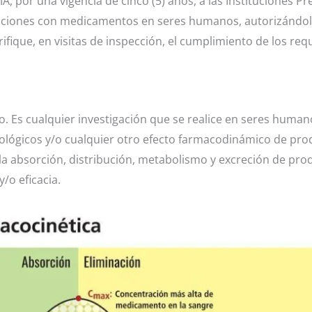
A, por una vigencia de cinco (5) años, a las Instituciones P
gaciones con medicamentos en seres humanos, autorizándolos
fique, en visitas de inspección, el cumplimiento de los req
 Es cualquier investigación que se realice en seres human
macológicos y/o cualquier otro efecto farmacodinámico de pro
la absorción, distribución, metabolismo y excreción de prod
/o eficacia.