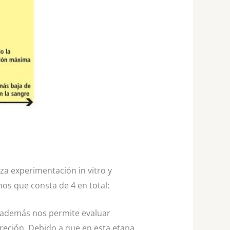
iza experimentación in vitro y
nos que consta de 4 en total:
; además nos permite evaluar
creción. Debido a que en esta etapa