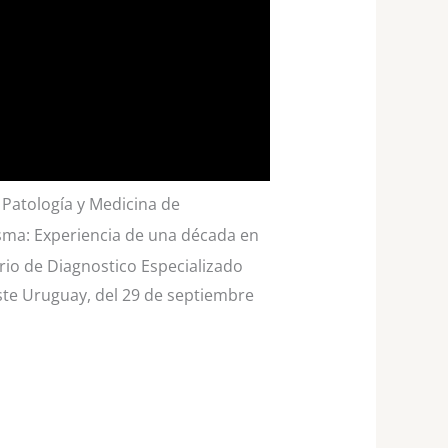
 Patología y Medicina de
asma: Experiencia de una década en
io de Diagnostico Especializado
ste Uruguay, del 29 de septiembre