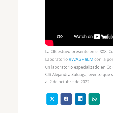
La CIB estuvo presente en el XXXI 
Laboratorio
con la pon
#WASPaLM
un laboratorio especializado en Co
CIB Alejandra Zuluaga, evento que 
al 2 de octubre de 2022.