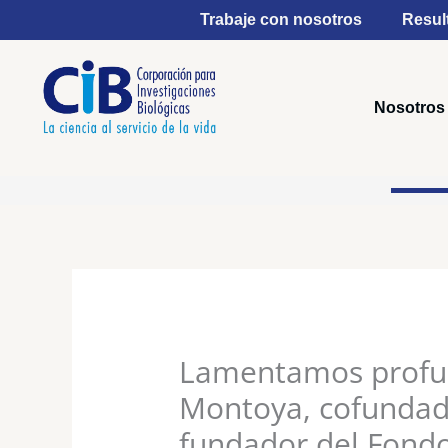
Ir
Trabaje con nosotros
Resul
al
contenido
Nosotros
Lamentamos profund
Montoya, cofundado
fundador del Fondo 