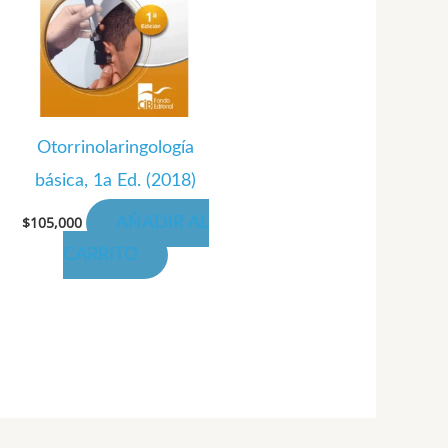
Otorrinolaringología
básica, 1a Ed. (2018)
$
105,000
AÑADIR AL
CARRITO