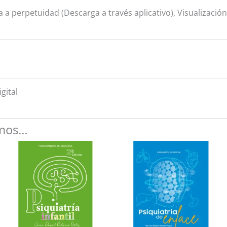
a a perpetuidad (Descarga a través aplicativo), Visualizació
igital
amos…
to
es
es.