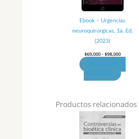
opcion
se
Ebook – Urgencias
pueden
neuroquirúrgicas, 1a. Ed.
elegir
en
(2023)
la
$
69,000
-
$
98,000
página
SELECCIONAR
de
OPCIONES
produc
Productos relacionados