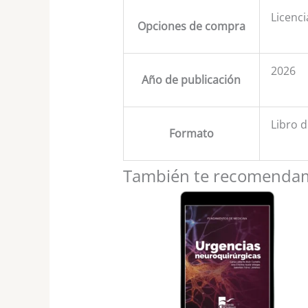
Licenci
Opciones de compra
2026
Año de publicación
Libro d
Formato
También te recomend
Rango
Este
de
produc
precios:
desde
tiene
$69,000
hasta
múltipl
$98,000
variant
Las