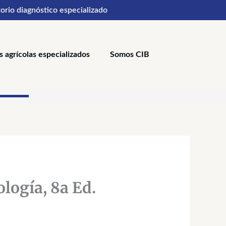
orio diagnóstico especializado
s agrícolas especializados
Somos CIB
o
os:
logía, 8a Ed.
e
,500
a