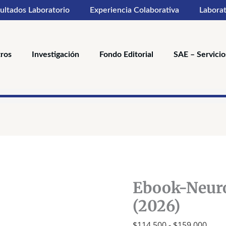
ultados Laboratorio
Experiencia Colaborativa
Laborat
ros
Investigación
Fondo Editorial
SAE – Servicio
Rang
Ebook-
de
Neurología,
preci
8a
Ebook-Neuro
desd
Ed.
$114
(2026)
(2026)
hast
$
114,500
-
$
159,000