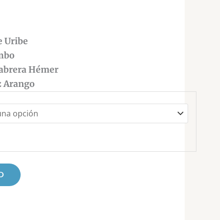
,000
:
e Uribe
mbo
Cabrera Hémer
z Arango
O