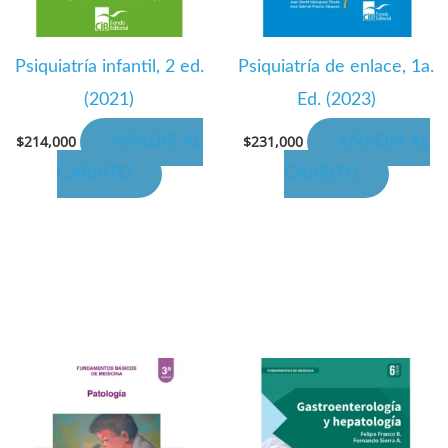
es
Psiquiatría infantil, 2 ed.
Psiquiatría de enlace, 1a.
(2021)
Ed. (2023)
$
214,000
$
231,000
AÑADIR AL
AÑADIR AL
CARRITO
CARRITO
to