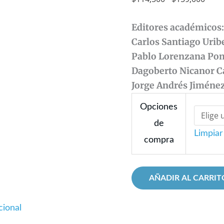
cantidad
$159
Editores académicos
Carlos Santiago Urib
Pablo Lorenzana Po
Dagoberto Nicanor 
Jorge Andrés Jiméne
Opciones
de
Limpiar
compra
AÑADIR AL CARRIT
cional