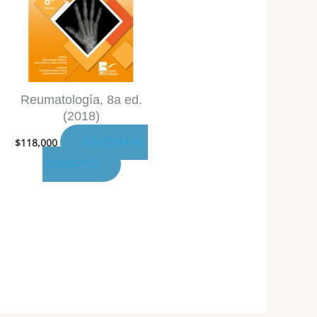
Reumatología, 8a ed.
(2018)
AÑADIR AL
$
118,000
CARRITO