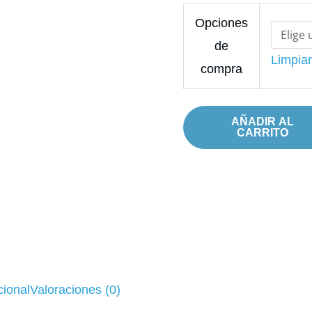
(2018)
$84,00
Opciones
cantidad
de
Limpia
compra
AÑADIR AL
CARRITO
cional
Valoraciones (0)