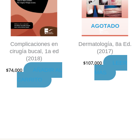
AGOTADO
Complicaciones en
Dermatología, 8a Ed.
cirugía bucal, 1a ed
(2017)
(2018)
LEER
$
107,000
AÑADIR AL
$
74,000
MÁS
CARRITO