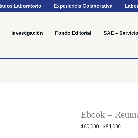
tados Laboratorio
Experiencia Colaborativa
Labor
Investigación
Fondo Editorial
SAE – Servicio
Rango
Ebook
de
-
precios
Reumatología,
Ebook – Reumat
desde
8a
$60,00
$
60,000
-
$
84,000
ed.
hasta