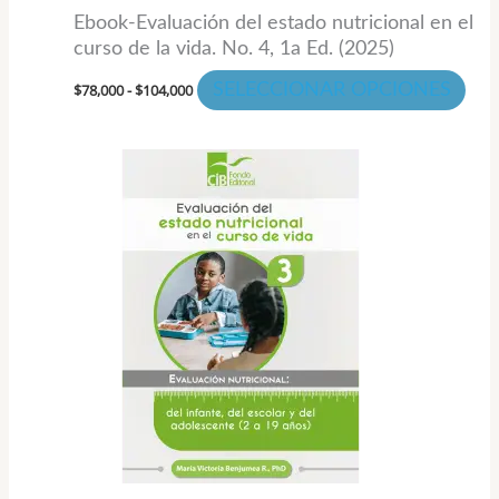
la
Ebook-Evaluación del estado nutricional en el
pági
curso de la vida. No. 4, 1a Ed. (2025)
de
$
78,000
-
$
104,000
SELECCIONAR OPCIONES
pro