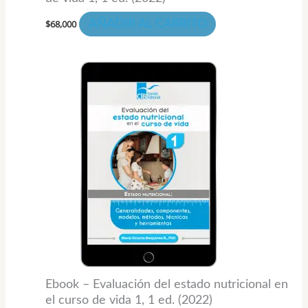
$
68,000
AÑADIR AL CARRITO
Rango
Este
de
prod
precios:
desde
tiene
$36,000
hasta
múlti
$48,000
varia
Las
opci
se
pued
elegi
en
la
Ebook – Evaluación del estado nutricional en
pági
el curso de vida 1, 1 ed. (2022)