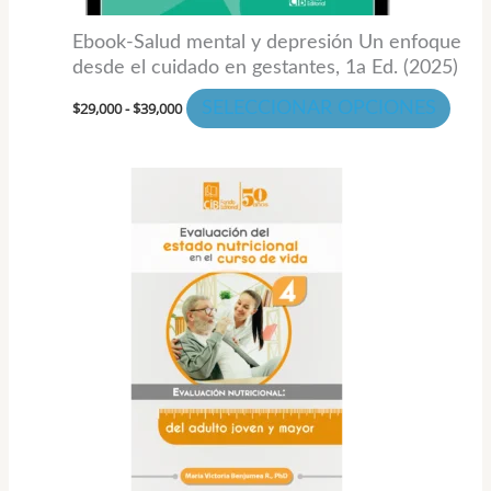
la
Ebook-Salud mental y depresión Un enfoque
pági
desde el cuidado en gestantes, 1a Ed. (2025)
de
$
29,000
-
$
39,000
SELECCIONAR OPCIONES
prod