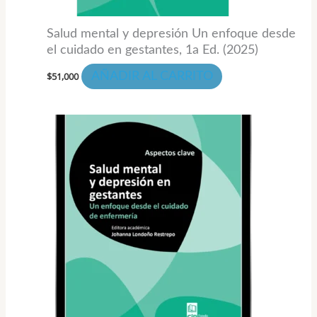
Salud mental y depresión Un enfoque desde
el cuidado en gestantes, 1a Ed. (2025)
$
51,000
AÑADIR AL CARRITO
Rango
Este
de
prod
precios:
desde
tiene
$29,000
hasta
múlti
$39,000
varia
Las
opci
se
pued
elegi
en