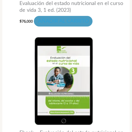
Evaluación del estado nutricional en el curso
de vida 3, 1 ed. (2023)
$
76,000
AÑADIR AL CARRITO
Rango
Este
de
prod
precios:
desde
tiene
$39,000
hasta
múlti
$55,000
varia
Las
opci
se
pued
elegi
en
la