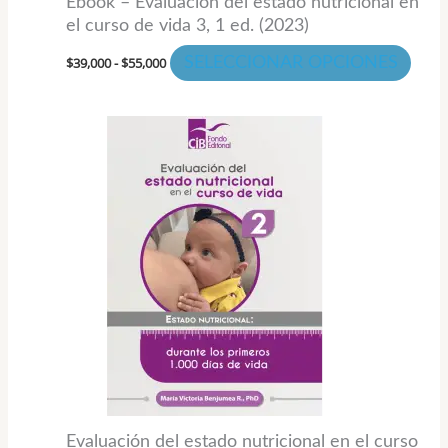
Ebook – Evaluación del estado nutricional en
pági
el curso de vida 3, 1 ed. (2023)
de
$
39,000
-
$
55,000
SELECCIONAR OPCIONES
prod
Evaluación del estado nutricional en el curso