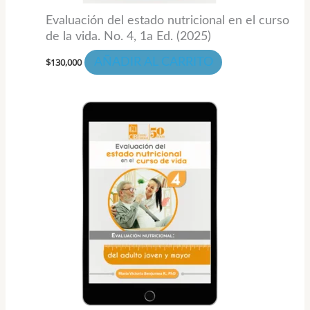
Evaluación del estado nutricional en el curso
de la vida. No. 4, 1a Ed. (2025)
$
130,000
AÑADIR AL CARRITO
Rango
Este
de
pro
precios:
desde
tien
$78,000
hasta
múlt
$104,000
vari
Las
opc
se
pue
eleg
en