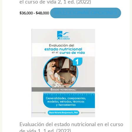
el curso de vida 2, 1 ed. (2022)
de
$
36,000
-
$
48,000
SELECCIONAR OPCIONES
prod
Evaluación del estado nutricional en el curso
de vida 1, 1 ed. (2022)