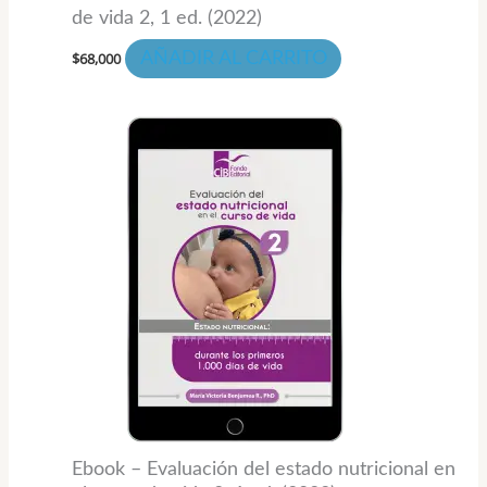
de vida 2, 1 ed. (2022)
$
68,000
AÑADIR AL CARRITO
Rango
Este
de
prod
precios:
desde
tiene
$36,000
hasta
múlti
$48,000
varia
Las
opci
se
pued
elegi
en
la
Ebook – Evaluación del estado nutricional en
pági