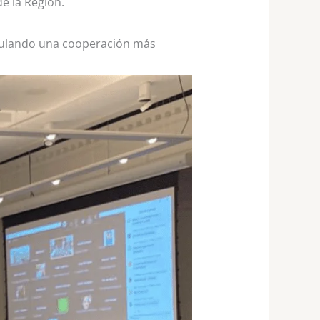
de la Región.
imulando una cooperación más
.