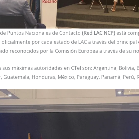
 de Puntos Nacionales de Contacto
(Red LAC NCP)
está comp
oficialmente por cada estado de LAC a través del principa
sido reconocidos por la Comisión Europea a través de su n
 sus máximas autoridades en CTeI son: Argentina, Bolivia, Br
or, Guatemala, Honduras, México, Paraguay, Panamá, Perú,