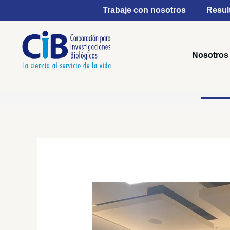
Ir
Trabaje con nosotros
Resul
al
contenido
Nosotros