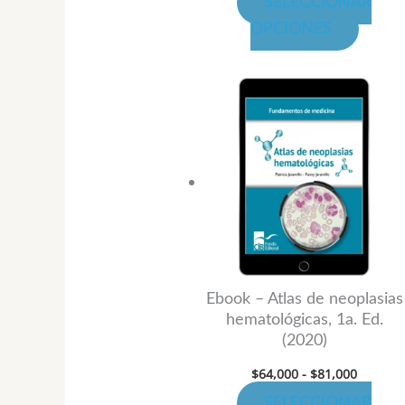
SELECCIONAR
de
OPCIONES
produ
Rango
Este
de
produ
precios:
desde
tiene
$64,000
hasta
múltip
$81,000
variant
Las
opcion
se
puede
Ebook – Atlas de neoplasias
hematológicas, 1a. Ed.
elegir
(2020)
en
$
64,000
-
$
81,000
la
página
SELECCIONAR