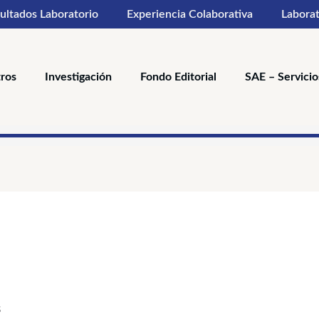
ultados Laboratorio
Experiencia Colaborativa
Laborat
ros
Investigación
Fondo Editorial
SAE – Servicio
Ordenado
por
los
últimos
s