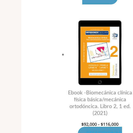
produ
Rango
Este
de
produ
precios
desde
tiene
$92,00
hasta
múltip
$116,0
variant
Las
opcion
se
puede
Ebook -Biomecánica clínica
física básica/mecánica
elegir
ortodóncica. Libro 2, 1 ed.
en
(2021)
la
$
92,000
-
$
116,000
página