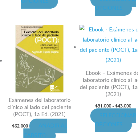
OPCIONES
de
de
OPCIONES
cto
producto
pr
Ra
Es
de
cto
pr
pre
de
ti
$31
has
les
mú
$43
es.
va
La
Ebook – Exámenes d
laboratorio clínico al l
es
op
del paciente (POCT), 1a
se
(2021)
n
pu
Exámenes del laboratorio
$
31,000
-
$
43,000
clínico al lado del paciente
ele
(POCT), 1a Ed. (2021)
SELECCIONAR
en
OPCIONES
$
62,000
AÑADIR AL
la
pá
CARRITO