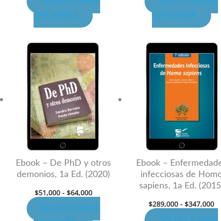
SELECCIONAR
SELECCIONAR
de
de
OPCIONES
OPCIONES
cto
producto
pr
Rango
R
Este
Es
de
d
cto
producto
pr
precios:
pr
desde
d
tiene
ti
$51,000
$
hasta
h
les
múltiples
mú
$64,000
$
es.
variantes.
va
Las
La
es
opciones
op
se
se
n
pueden
pu
Ebook – De PhD y otros
Ebook – Enfermedad
demonios, 1a Ed. (2020)
infecciosas de Hom
elegir
ele
sapiens, 1a Ed. (2015
en
en
$
51,000
-
$
64,000
$
289,000
-
$
347,000
la
la
SELECCIONAR
página
pá
SELECCIONAR