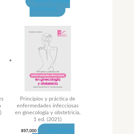
SELECCIONAR
de
OPCIONES
oducto
producto
ango
te
e
oducto
ecios:
esde
ene
289,000
asta
ltiples
347,000
riantes.
s
ciones
eden
es
Principios y práctica de
o
enfermedades infecciosas
gir
)
en ginecología y obstetricia,
1 ed. (2021)
$
97,000
AÑADIR AL
gina