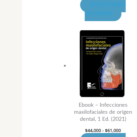
SELECCIONAR
de
OPCIONES
produ
Rango
Este
de
produ
precios:
desde
tiene
$44,000
hasta
múltip
$61,000
variant
Las
opcion
se
puede
Ebook – Infecciones
maxilofaciales de origen
elegir
dental, 1 Ed. (2021)
en
$
44,000
-
$
61,000
la