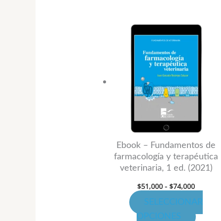
Rango
Este
de
produ
precios:
desde
tiene
$51,000
hasta
múltip
$74,000
variant
Las
opcion
se
puede
Ebook – Fundamentos de
farmacología y terapéutica
elegir
veterinaria, 1 ed. (2021)
en
$
51,000
-
$
74,000
la
página
SELECCIONAR
de
OPCIONES