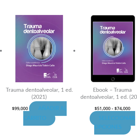
Ra
Es
de
cto
pr
pre
de
ti
$51
has
les
mú
$74
es.
va
La
es
op
se
n
pu
Trauma dentoalveolar, 1 ed.
Ebook – Trauma
(2021)
dentoalveolar, 1 ed. (2
ele
en
$
99,000
$
51,000
-
$
74,000
AÑADIR AL
la
CARRITO
SELECCIONAR
pá
OPCIONES
de