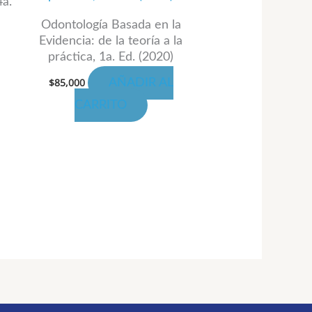
4a.
gina
ta
ltiples
,000
Odontología Basada en la
riantes.
Evidencia: de la teoría a la
oducto
s
práctica, 1a. Ed. (2020)
ciones
$
85,000
AÑADIR AL
CARRITO
eden
gir
gina
oducto