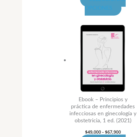
de
OPCIONES
produ
Rango
Este
de
produ
precios:
desde
tiene
$49,000
hasta
múltip
$67,900
variant
Las
opcion
se
puede
Ebook – Principios y
práctica de enfermedades
elegir
infecciosas en ginecología y
en
obstetricia, 1 ed. (2021)
la
$
49,000
-
$
67,900
página