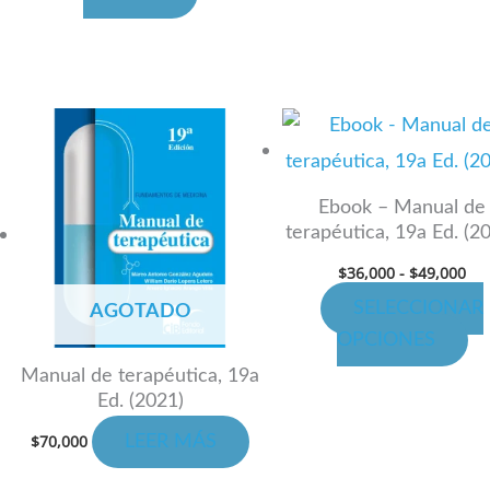
de
cto
pr
Ra
Es
de
cto
pr
pre
de
ti
$36
Ebook – Manual de
has
les
mú
terapéutica, 19a Ed. (2
$49
es.
va
$
36,000
-
$
49,000
La
SELECCIONAR
es
op
AGOTADO
OPCIONES
se
n
pu
Manual de terapéutica, 19a
Ed. (2021)
ele
en
$
70,000
LEER MÁS
la