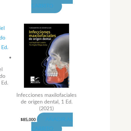
CARRITO
oducto
ngo
te
oducto
cios:
sde
ene
,000
ta
ltiples
,000
riantes.
s
el
ado
ciones
 Ed.
eden
Infecciones maxilofaciales
de origen dental, 1 Ed.
gir
(2021)
$
85,000
AÑADIR AL
gina
CARRITO