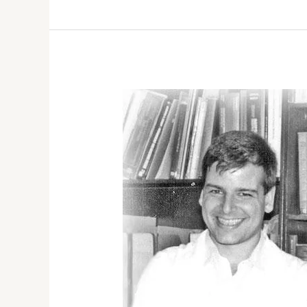
Personajes
CIB:
El
Dr.
Juan
Guillermo
McEwen