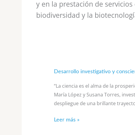
y en la prestación de servicios
biodiversidad y la biotecnologí
Desarrollo
Desarrollo investigativo y consci
investigativo
“La ciencia es el alma de la prosper
y
María López y Susana Torres, investi
consciencia
despliegue de una brillante trayect
colectiva,
dos
Leer más »
medidas